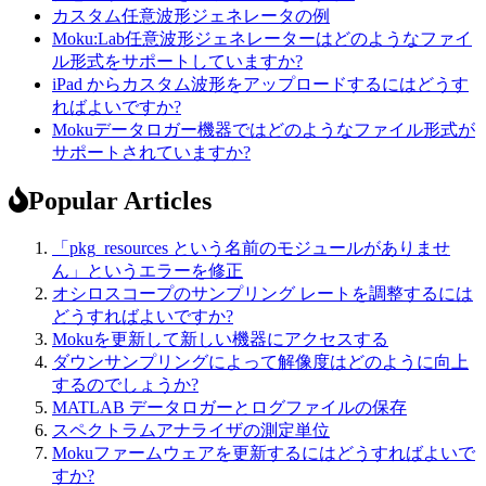
カスタム任意波形ジェネレータの例
Moku:Lab任意波形ジェネレーターはどのようなファイ
ル形式をサポートしていますか?
iPad からカスタム波形をアップロードするにはどうす
ればよいですか?
Mokuデータロガー機器ではどのようなファイル形式が
サポートされていますか?
Popular Articles
「pkg_resources という名前のモジュールがありませ
ん」というエラーを修正
オシロスコープのサンプリング レートを調整するには
どうすればよいですか?
Mokuを更新して新しい機器にアクセスする
ダウンサンプリングによって解像度はどのように向上
するのでしょうか?
MATLAB データロガーとログファイルの保存
スペクトラムアナライザの測定単位
Mokuファームウェアを更新するにはどうすればよいで
すか?