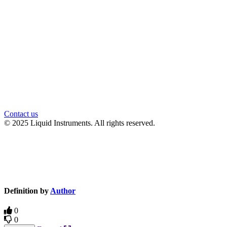
官方微信
Contact us
© 2025 Liquid Instruments. All rights reserved.
Knowledge Base Software powered by Helpjuice
Definition by
Author
0
0