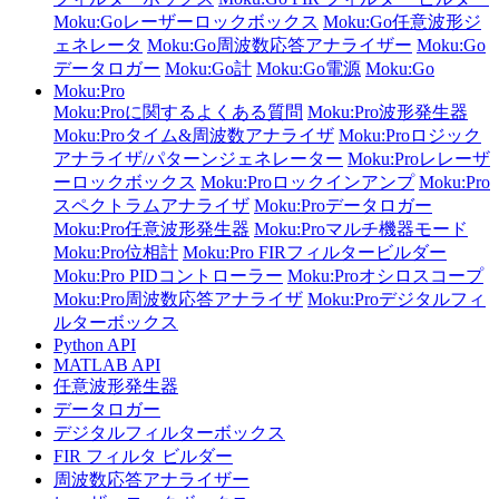
Moku:Goレーザーロックボックス
Moku:Go任意波形ジ
ェネレータ
Moku:Go周波数応答アナライザー
Moku:Go
データロガー
Moku:Go計
Moku:Go電源
Moku:Go
Moku:Pro
Moku:Proに関するよくある質問
Moku:Pro波形発生器
Moku:Proタイム&周波数アナライザ
Moku:Proロジック
アナライザ/パターンジェネレーター
Moku:Proレレーザ
ーロックボックス
Moku:Proロックインアンプ
Moku:Pro
スペクトラムアナライザ
Moku:Proデータロガー
Moku:Pro任意波形発生器
Moku:Proマルチ機器モード
Moku:Pro位相計
Moku:Pro FIRフィルタービルダー
Moku:Pro PIDコントローラー
Moku:Proオシロスコープ
Moku:Pro周波数応答アナライザ
Moku:Proデジタルフィ
ルターボックス
Python API
MATLAB API
任意波形発生器
データロガー
デジタルフィルターボックス
FIR フィルタ ビルダー
周波数応答アナライザー