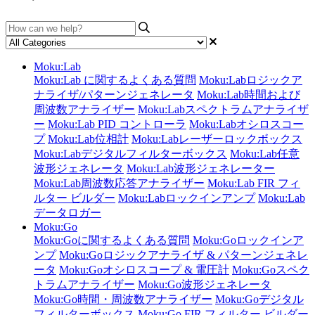
Moku:Lab
Moku:Lab に関するよくある質問
Moku:Labロジックア
ナライザ/パターンジェネレータ
Moku:Lab時間および
周波数アナライザー
Moku:Labスペクトラムアナライザ
ー
Moku:Lab PID コントローラ
Moku:Labオシロスコー
プ
Moku:Lab位相計
Moku:Labレーザーロックボックス
Moku:Labデジタルフィルターボックス
Moku:Lab任意
波形ジェネレータ
Moku:Lab波形ジェネレーター
Moku:Lab周波数応答アナライザー
Moku:Lab FIR フィ
ルター ビルダー
Moku:Labロックインアンプ
Moku:Lab
データロガー
Moku:Go
Moku:Goに関するよくある質問
Moku:Goロックインア
ンプ
Moku:Goロジックアナライザ & パターンジェネレ
ータ
Moku:Goオシロスコープ & 電圧計
Moku:Goスペク
トラムアナライザー
Moku:Go波形ジェネレータ
Moku:Go時間・周波数アナライザー
Moku:Goデジタル
フィルターボックス
Moku:Go FIR フィルター ビルダー