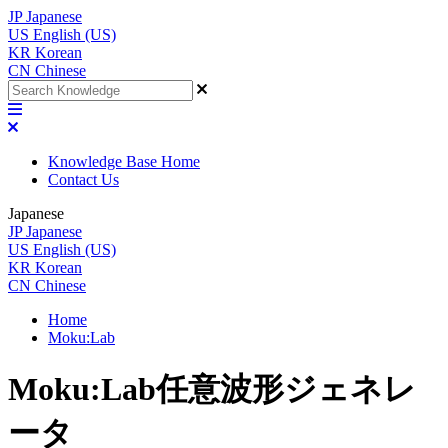
JP
Japanese
US
English (US)
KR
Korean
CN
Chinese
Knowledge Base Home
Contact Us
Japanese
JP
Japanese
US
English (US)
KR
Korean
CN
Chinese
Home
Moku:Lab
Moku:Lab任意波形ジェネレ
ータ