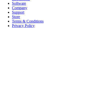
Software
Company
Support
Store
Terms & Conditions
Privacy Policy
Offices
United States
+1 (619) 332-6230
12526 High Bluff Dr
Suite 150
San Diego, CA 92130
Australia
+61 2 6171 9730
243 Northbourne Avenue
Suite 2
Lyneham, ACT 2602
Australia
+61 03 7073 3594
700 Swanston Street
Suite 5E, Level 5