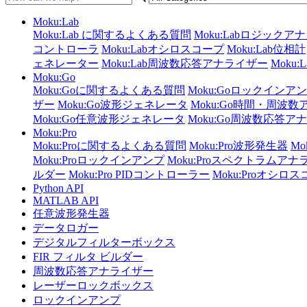
Moku:Lab
Moku:Lab に関するよくある質問
Moku:Labロジック
コントローラ
Moku:Labオシロスコープ
Moku:Lab位相計
ェネレーター
Moku:Lab周波数応答アナライザー
Moku
Moku:Go
Moku:Goに関するよくある質問
Moku:Goロックインア
ザー
Moku:Go波形ジェネレータ
Moku:Go時間・周波
Moku:Go任意波形ジェネレータ
Moku:Go周波数応答ア
Moku:Pro
Moku:Proに関するよくある質問
Moku:Pro波形発生器
M
Moku:Proロックインアンプ
Moku:Proスペクトラムアナ
ルダー
Moku:Pro PIDコントローラー
Moku:Proオシロ
Python API
MATLAB API
任意波形発生器
データロガー
デジタルフィルターボックス
FIR フィルタ ビルダー
周波数応答アナライザー
レーザーロックボックス
ロックインアンプ