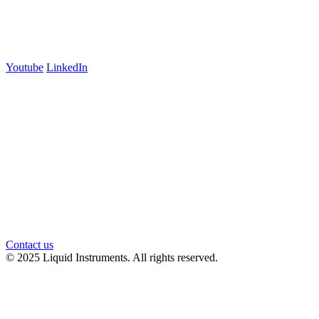
Carlton, VIC 3053
Follow us
Youtube
LinkedIn
官方微信
Contact us
© 2025 Liquid Instruments. All rights reserved.