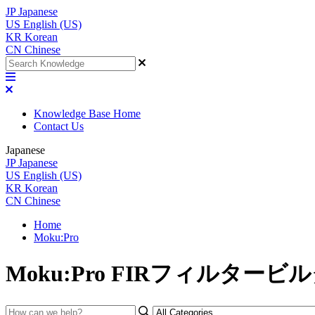
JP
Japanese
US
English (US)
KR
Korean
CN
Chinese
Knowledge Base Home
Contact Us
Japanese
JP
Japanese
US
English (US)
KR
Korean
CN
Chinese
Home
Moku:Pro
Moku:Pro FIRフィルタービ