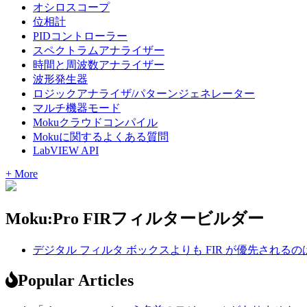
オシロスコープ
位相計
PIDコントローラー
スペクトラムアナライザー
時間と周波数アナライザー
波形発生器
ロジックアナライザ/パターンジェネレーター
マルチ機器モード
Mokuクラウドコンパイル
Mokuに関するよくある質問
LabVIEW API
+ More
Moku:Pro FIRフィルタービルダー
デジタル フィルタ ボックスよりも FIR が優先される
Popular Articles