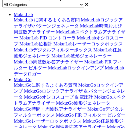
Moku:Lab
Moku:Lab に関するよくある質問
Moku:Labロジックア
ナライザ/パターンジェネレータ
Moku:Lab時間および
周波数アナライザー
Moku:Labスペクトラムアナライザ
ー
Moku:Lab PID コントローラ
Moku:Labオシロスコー
プ
Moku:Lab位相計
Moku:Labレーザーロックボックス
Moku:Labデジタルフィルターボックス
Moku:Lab任意
波形ジェネレータ
Moku:Lab波形ジェネレーター
Moku:Lab周波数応答アナライザー
Moku:Lab FIR フィ
ルター ビルダー
Moku:Labロックインアンプ
Moku:Lab
データロガー
Moku:Go
Moku:Goに関するよくある質問
Moku:Goロックインア
ンプ
Moku:Goロジックアナライザ & パターンジェネレ
ータ
Moku:Goオシロスコープ & 電圧計
Moku:Goスペク
トラムアナライザー
Moku:Go波形ジェネレータ
Moku:Go時間・周波数アナライザー
Moku:Goデジタル
フィルターボックス
Moku:Go FIR フィルター ビルダー
Moku:Goレーザーロックボックス
Moku:Go任意波形ジ
ェネレータ
Moku:Go周波数応答アナライザー
Moku:Go