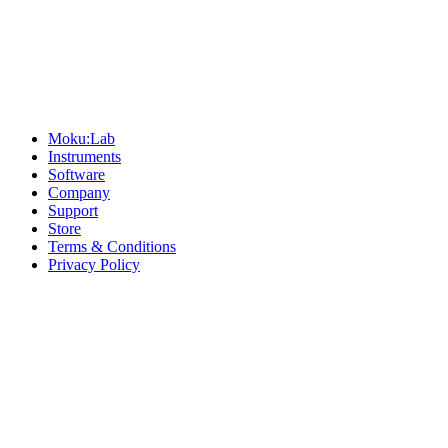
Sitemap
Moku:Lab
Instruments
Software
Company
Support
Store
Terms & Conditions
Privacy Policy
Offices
United States
+1 (619) 332-6230
12526 High Bluff Dr
Suite 150
San Diego, CA 92130
Australia