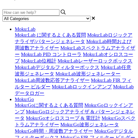
Moku:Lab
Moku:Lab に関するよくある質問
Moku:Labロジックア
ナライザ/パターンジェネレータ
Moku:Lab時間および
周波数アナライザー
Moku:Labスペクトラムアナライザ
ー
Moku:Lab PID コントローラ
Moku:Labオシロスコー
プ
Moku:Lab位相計
Moku:Labレーザーロックボックス
Moku:Labデジタルフィルターボックス
Moku:Lab任意
波形ジェネレータ
Moku:Lab波形ジェネレーター
Moku:Lab周波数応答アナライザー
Moku:Lab FIR フィ
ルター ビルダー
Moku:Labロックインアンプ
Moku:Lab
データロガー
Moku:Go
Moku:Goに関するよくある質問
Moku:Goロックインア
ンプ
Moku:Goロジックアナライザ & パターンジェネレ
ータ
Moku:Goオシロスコープ & 電圧計
Moku:Goスペク
トラムアナライザー
Moku:Go波形ジェネレータ
Moku:Go時間・周波数アナライザー
Moku:Goデジタル
フィルターボックス
Moku:Go FIR フィルター ビルダー