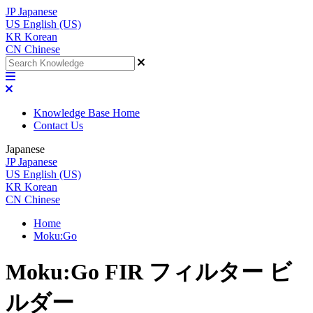
JP
Japanese
US
English (US)
KR
Korean
CN
Chinese
Knowledge Base Home
Contact Us
Japanese
JP
Japanese
US
English (US)
KR
Korean
CN
Chinese
Home
Moku:Go
Moku:Go FIR フィルター ビ
ルダー