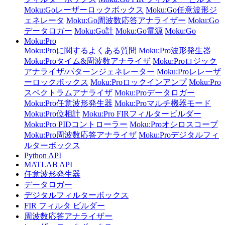
Moku:Goレーザーロックボックス
Moku:Go任意波形ジ
ェネレータ
Moku:Go周波数応答アナライザー
Moku:Go
データロガー
Moku:Go計
Moku:Go電源
Moku:Go
Moku:Pro
Moku:Proに関するよくある質問
Moku:Pro波形発生器
Moku:Proタイム&周波数アナライザ
Moku:Proロジック
アナライザ/パターンジェネレーター
Moku:Proレレーザ
ーロックボックス
Moku:Proロックインアンプ
Moku:Pro
スペクトラムアナライザ
Moku:Proデータロガー
Moku:Pro任意波形発生器
Moku:Proマルチ機器モード
Moku:Pro位相計
Moku:Pro FIRフィルタービルダー
Moku:Pro PIDコントローラー
Moku:Proオシロスコープ
Moku:Pro周波数応答アナライザ
Moku:Proデジタルフィ
ルターボックス
Python API
MATLAB API
任意波形発生器
データロガー
デジタルフィルターボックス
FIR フィルタ ビルダー
周波数応答アナライザー