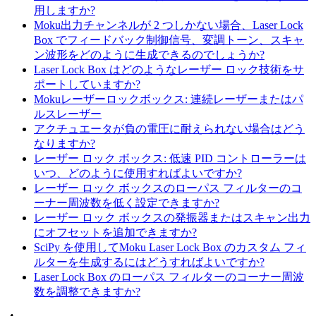
用しますか?
Moku出力チャンネルが 2 つしかない場合、Laser Lock
Box でフィードバック制御信号、変調トーン、スキャ
ン波形をどのように生成できるのでしょうか?
Laser Lock Box はどのようなレーザー ロック技術をサ
ポートしていますか?
Mokuレーザーロックボックス: 連続レーザーまたはパ
ルスレーザー
アクチュエータが負の電圧に耐えられない場合はどう
なりますか?
レーザー ロック ボックス: 低速 PID コントローラーは
いつ、どのように使用すればよいですか?
レーザー ロック ボックスのローパス フィルターのコ
ーナー周波数を低く設定できますか?
レーザー ロック ボックスの発振器またはスキャン出力
にオフセットを追加できますか?
SciPy を使用してMoku Laser Lock Box のカスタム フィ
ルターを生成するにはどうすればよいですか?
Laser Lock Box のローパス フィルターのコーナー周波
数を調整できますか?