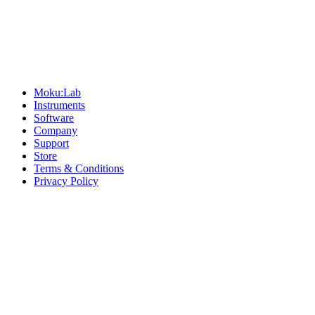
Sitemap
Moku:Lab
Instruments
Software
Company
Support
Store
Terms & Conditions
Privacy Policy
Offices
United States
+1 (619) 332-6230
12526 High Bluff Dr
Suite 150
San Diego, CA 92130
Australia