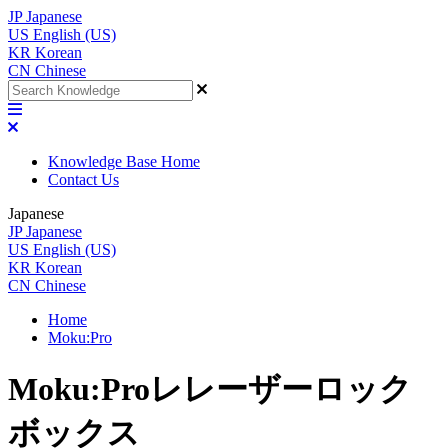
JP
Japanese
US
English (US)
KR
Korean
CN
Chinese
Knowledge Base Home
Contact Us
Japanese
JP
Japanese
US
English (US)
KR
Korean
CN
Chinese
Home
Moku:Pro
Moku:Proレレーザーロック
ボックス