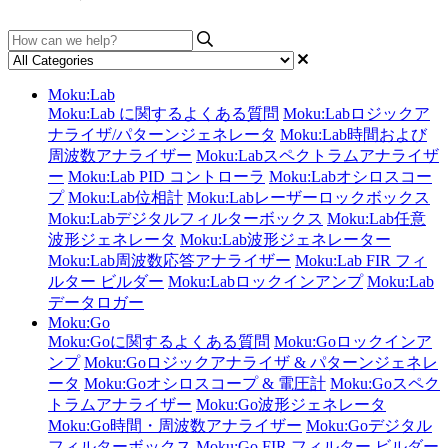
Moku:Lab
Moku:Lab に関するよくある質問
Moku:Labロジックア
ナライザ/パターンジェネレータ
Moku:Lab時間および
周波数アナライザー
Moku:Labスペクトラムアナライザ
ー
Moku:Lab PID コントローラ
Moku:Labオシロスコー
プ
Moku:Lab位相計
Moku:Labレーザーロックボックス
Moku:Labデジタルフィルターボックス
Moku:Lab任意
波形ジェネレータ
Moku:Lab波形ジェネレーター
Moku:Lab周波数応答アナライザー
Moku:Lab FIR フィ
ルター ビルダー
Moku:Labロックインアンプ
Moku:Lab
データロガー
Moku:Go
Moku:Goに関するよくある質問
Moku:Goロックインア
ンプ
Moku:Goロジックアナライザ & パターンジェネレ
ータ
Moku:Goオシロスコープ & 電圧計
Moku:Goスペク
トラムアナライザー
Moku:Go波形ジェネレータ
Moku:Go時間・周波数アナライザー
Moku:Goデジタル
フィルターボックス
Moku:Go FIR フィルター ビルダー