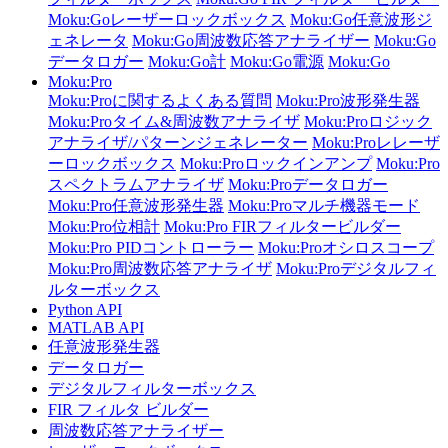
Moku:Goレーザーロックボックス
Moku:Go任意波形ジ
ェネレータ
Moku:Go周波数応答アナライザー
Moku:Go
データロガー
Moku:Go計
Moku:Go電源
Moku:Go
Moku:Pro
Moku:Proに関するよくある質問
Moku:Pro波形発生器
Moku:Proタイム&周波数アナライザ
Moku:Proロジック
アナライザ/パターンジェネレーター
Moku:Proレレーザ
ーロックボックス
Moku:Proロックインアンプ
Moku:Pro
スペクトラムアナライザ
Moku:Proデータロガー
Moku:Pro任意波形発生器
Moku:Proマルチ機器モード
Moku:Pro位相計
Moku:Pro FIRフィルタービルダー
Moku:Pro PIDコントローラー
Moku:Proオシロスコープ
Moku:Pro周波数応答アナライザ
Moku:Proデジタルフィ
ルターボックス
Python API
MATLAB API
任意波形発生器
データロガー
デジタルフィルターボックス
FIR フィルタ ビルダー
周波数応答アナライザー