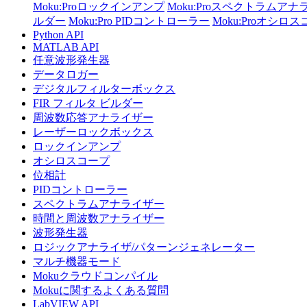
Moku:Proロックインアンプ
Moku:Proスペクトラムアナ
ルダー
Moku:Pro PIDコントローラー
Moku:Proオシロ
Python API
MATLAB API
任意波形発生器
データロガー
デジタルフィルターボックス
FIR フィルタ ビルダー
周波数応答アナライザー
レーザーロックボックス
ロックインアンプ
オシロスコープ
位相計
PIDコントローラー
スペクトラムアナライザー
時間と周波数アナライザー
波形発生器
ロジックアナライザ/パターンジェネレーター
マルチ機器モード
Mokuクラウドコンパイル
Mokuに関するよくある質問
LabVIEW API