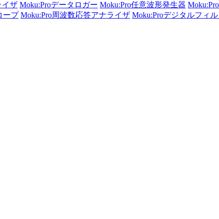
ライザ
Moku:Proデータロガー
Moku:Pro任意波形発生器
Moku:
スコープ
Moku:Pro周波数応答アナライザ
Moku:Proデジタルフ