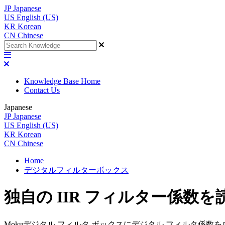
JP
Japanese
US
English (US)
KR
Korean
CN
Chinese
Knowledge Base Home
Contact Us
Japanese
JP
Japanese
US
English (US)
KR
Korean
CN
Chinese
Home
デジタルフィルターボックス
独自の IIR フィルター係数
Mokuデジタル フィルタ ボックスにデジタル フィルタ係数