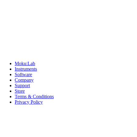
Sitemap
Moku:Lab
Instruments
Software
Company
Support
Store
Terms & Conditions
Privacy Policy
Offices
United States
+1 (619) 332-6230
12526 High Bluff Dr