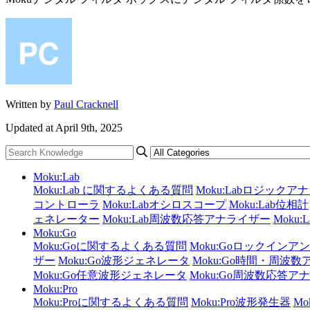
Written by
Paul Cracknell
Updated at April 9th, 2025
Moku:Lab
Moku:Lab に関するよくある質問
Moku:Labロジック
コントローラ
Moku:Labオシロスコープ
Moku:Lab位相計
ェネレーター
Moku:Lab周波数応答アナライザー
Moku
Moku:Go
Moku:Goに関するよくある質問
Moku:Goロックインア
ザー
Moku:Go波形ジェネレータ
Moku:Go時間・周波
Moku:Go任意波形ジェネレータ
Moku:Go周波数応答ア
Moku:Pro
Moku:Proに関するよくある質問
Moku:Pro波形発生器
M